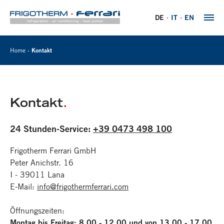
DE
IT
EN
Home
Kontakt
Kontakt
.
24 Stunden-Service:
+39 0473 498 100
Frigotherm Ferrari GmbH
Peter Anichstr. 16
I - 39011 Lana
E-Mail:
info
@
frigothermferrari.com
Öffnungszeiten:
Montag bis Freitag: 8.00 - 12.00 und von 13.00 - 17.00