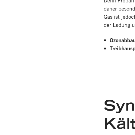
Denn Propan 
daher besond
Gas ist jedo
der Ladung u
Ozonabbau
Treibhausp
Syn
Käl