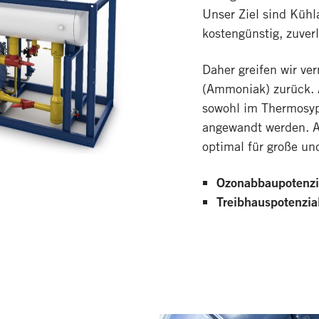
Unser Ziel sind Kühla
kostengünstig, zuver
Daher greifen wir ve
(Ammoniak) zurück. 
sowohl im Thermosy
angewandt werden. A
optimal für große un
Ozonabbaupotenzi
Treibhauspotenzial