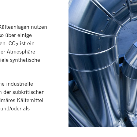
Kälteanlagen nutzen
so über einige
gen. CO
ist ein
2
 der Atmosphäre
iele synthetische
e industrielle
n der subkritischen
rimäres Kältemittel
 und/oder als