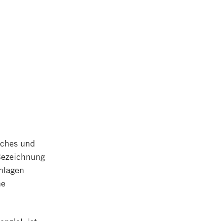
liches und
 Bezeichnung
nlagen
ne