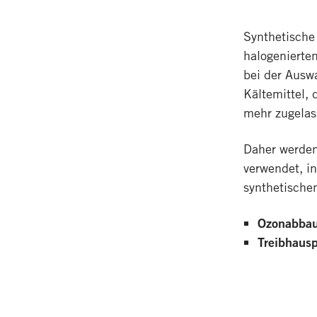
Synthetische 
halogenierten
bei der Auswa
Kältemittel, 
mehr zugelass
Daher werden
verwendet, i
synthetischen
Ozonabbaup
Treibhaus