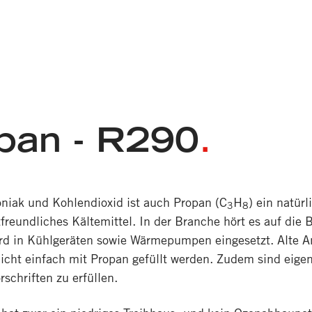
pan - R290
.
ak und Kohlendioxid ist auch Propan (C
H
) ein natür
3
8
freundliches Kältemittel. In der Branche hört es auf die
d in Kühlgeräten sowie Wärmepumpen eingesetzt. Alte A
nicht einfach mit Propan gefüllt werden. Zudem sind eige
rschriften zu erfüllen.