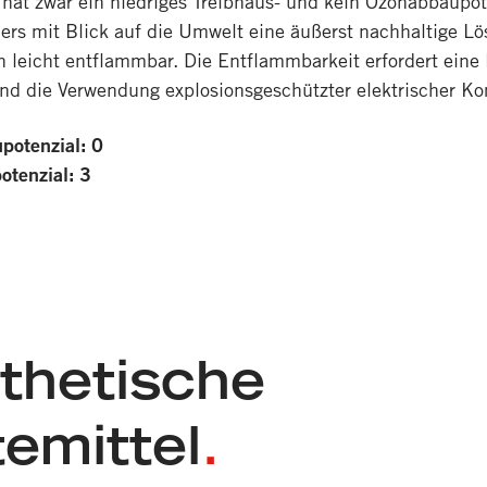
hat zwar ein niedriges Treibhaus- und kein Ozonabbaupote
ers mit Blick auf die Umwelt eine äußerst nachhaltige L
ch leicht entflammbar. Die Entflammbarkeit erfordert ein
nd die Verwendung explosionsgeschützter elektrischer K
potenzial: 0
otenzial: 3
thetische
temittel
.