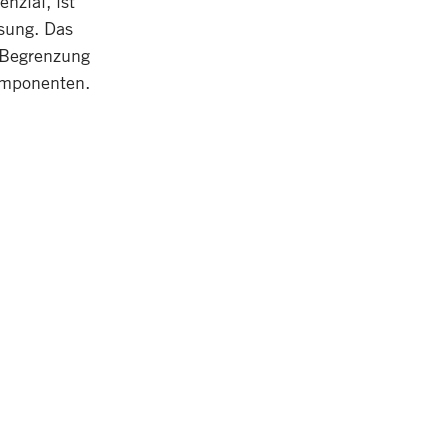
nzial, ist
ösung. Das
e Begrenzung
omponenten.