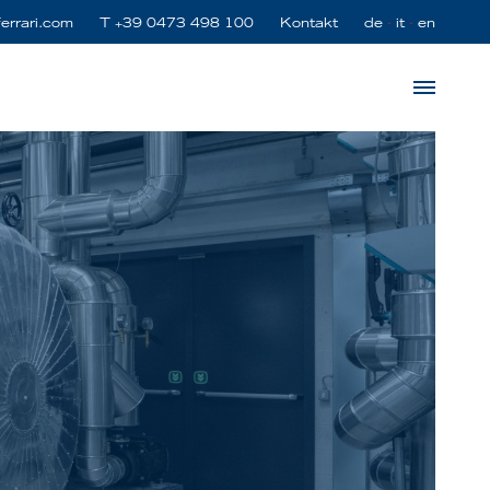
ferrari.com
T
+39 0473 498 100
Kontakt
de
it
en